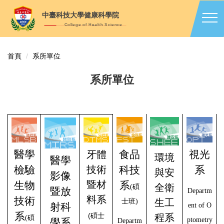
跳
中臺科技大學健康科學院
到
College of Health Science
主
要
內
首頁
系所單位
容
區
系所單位
醫學
食品
視光
牙體
環境
醫學
檢驗
技術
科技
系
與安
影像
暨材
生物
系
全衛
(
碩
暨放
Departm
料系
技術
生工
士班)
射科
ent of O
系
(
碩士
程系
(
碩
ptometry
學系
Departm