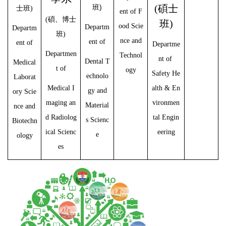
)
(碩士
班
士班)
ent of F
(碩、博士
班)
ood Scie
Departm
Departm
班)
nce and
ent of
ent of
Departme
Departmen
Technol
nt of
Dental T
Medical
t of
ogy
Safety He
echnolo
Laborat
Medical I
alth & En
gy and
ory Scie
maging an
vironmen
Material
nce and
d Radiolog
tal Engin
s Scienc
Biotechn
ical Scienc
eering
e
ology
es