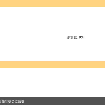
瀏覽數:
904
與學院辦公室聯繫