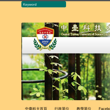
跳
到
主
要
內
容
區
中臺科大首頁
行政單位
教學單位
Faceb