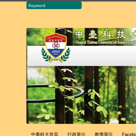
跳
到
主
要
內
容
區
中臺科大首頁
行政單位
教學單位
Faceb