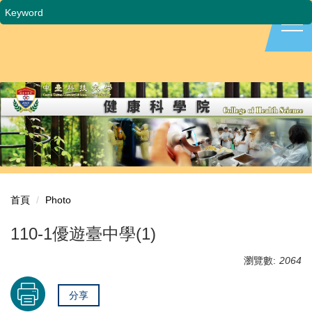
跳
到
主
要
內
容
區
首頁
Photo
110-1優遊臺中學(1)
瀏覽數:
2064
分享